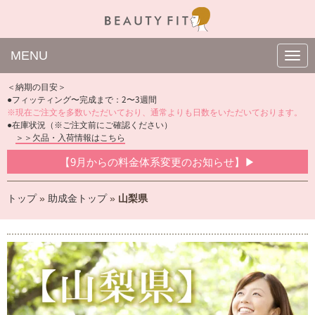
MENU
N
a
v
＜納期の目安＞
i
●フィッティング〜完成まで：2〜3週間
g
※現在ご注文を多数いただいており、通常よりも日数をいただいております。
a
t
●在庫状況（※ご注文前にご確認ください）
i
＞＞欠品・入荷情報はこちら
o
n
【9月からの料金体系変更のお知らせ】▶
トップ
»
助成金トップ
»
山梨県