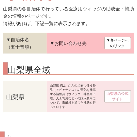
山梨県の各自治体で行っている医療用ウィッグの助成金・補助
金の情報のページです。
情報があれば、下記一覧に表示されます。
▼自治体名
▼各ページへ
▼お問い合わせ先
（五十音順）
のリンク
山梨県全域
山梨県では、がんの治療に伴う外
見（アピアランス）の変化を補完
山梨県の公式
山梨県
する補整具（ウィッグ、補整用下
着、人工乳房など）の購入費用に
サイト
ついて、市町村を通じた補助を行
っています。