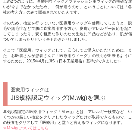
上の2つのように、医療用ウィッグとファッション用ウィッグの明確な違
いが今までなかったため、「何が違うのか」ということについては「各
社の考え方」のみで販売されていたんです。
そのため、検査を行っていない医療用ウィッグを使用してしまうと、脱
毛や無毛症などで肌に直接着用する方が、皮膚がアレルギー反応を起こ
してしまったり、安く粗悪な作りのため生地に凹凸などがあり、肌が傷
ついてしまったりという事も起きたりしました。
そこで「医療用」ウィッグとして、安心してご購入いただくために、ま
た、お医者さんが患者さんに「医療用ウィッグ」の説明が出来るように
するために、2015年4月にJIS（日本工業規格）基準ができました✨
医療用ウィッグは
JIS規格認定ウィッグ(M.wig)を選ぶ
JIS規格認定の医療用ウィッグ「M.wig」とは、アレルギー検査など、い
くつかの厳しい検査をクリアしたウィッグだけが取得できるもので、こ
の検査をクリアして「医療用」と堂々と言えるウィッグになります。
≫M.wigについてはこちら