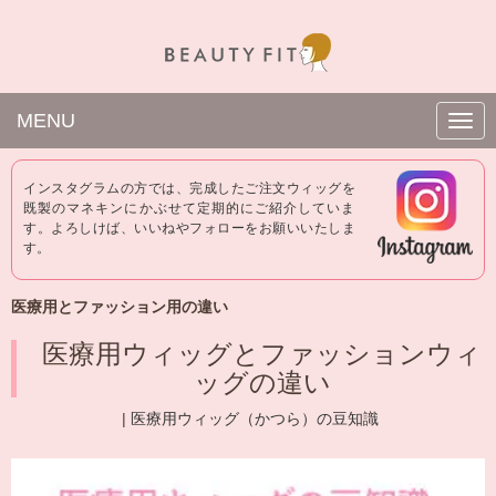
MENU
N
a
v
i
インスタグラムの方では、完成したご注文ウィッグを
g
既製のマネキンにかぶせて定期的にご紹介していま
a
す。よろしけば、いいねやフォローをお願いいたしま
t
i
す。
o
n
医療用とファッション用の違い
医療用ウィッグとファッションウィ
ッグの違い
|
医療用ウィッグ（かつら）の豆知識