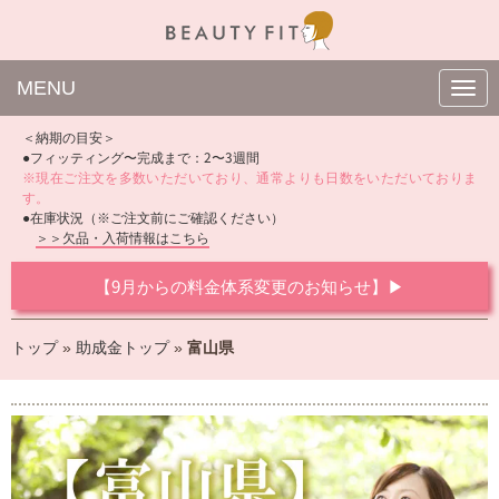
MENU
N
a
v
＜納期の目安＞
i
●フィッティング〜完成まで：2〜3週間
g
※現在ご注文を多数いただいており、通常よりも日数をいただいておりま
a
t
す。
i
●在庫状況（※ご注文前にご確認ください）
o
＞＞欠品・入荷情報はこちら
n
【9月からの料金体系変更のお知らせ】▶
トップ
»
助成金トップ
»
富山県