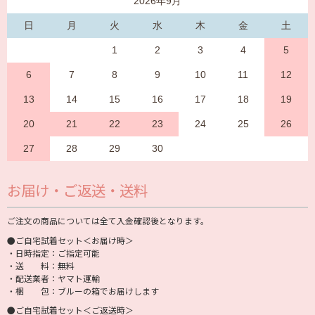
2026年9月
日
月
火
水
木
金
土
1
2
3
4
5
6
7
8
9
10
11
12
13
14
15
16
17
18
19
20
21
22
23
24
25
26
27
28
29
30
お届け・ご返送・送料
ご注文の商品については全て入金確認後となります。
●ご自宅試着セット＜お届け時＞
・日時指定：ご指定可能
・送 料：無料
・配送業者：ヤマト運輸
・梱 包：ブルーの箱でお届けします
●ご自宅試着セット＜ご返送時＞