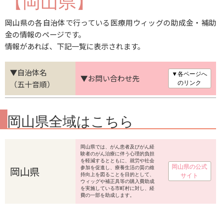
【岡山県】
岡山県の各自治体で行っている医療用ウィッグの助成金・補助
金の情報のページです。
情報があれば、下記一覧に表示されます。
▼自治体名
▼各ページへ
▼お問い合わせ先
（五十音順）
のリンク
岡山県全域はこちら
岡山県では、がん患者及びがん経
験者のがん治療に伴う心理的負担
を軽減するとともに、就労や社会
岡山県の公式
岡山県
参加を促進し、療養生活の質の維
持向上を図ることを目的として、
サイト
ウィッグや補正具等の購入費助成
を実施している市町村に対し、経
費の一部を助成します。