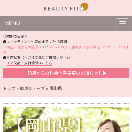
MENU
N
a
v
＜納期の目安＞
i
●フィッティング〜完成まで：2〜3週間
g
※現在ご注文を大変多くいただいており、通常よりも日数をいただいておりま
a
t
す。
i
●在庫状況（※ご注文前にご確認ください）
o
＞＞欠品・入荷情報はこちら
n
【9月からの料金体系変更のお知らせ】▶
トップ
»
助成金トップ
»
岡山県