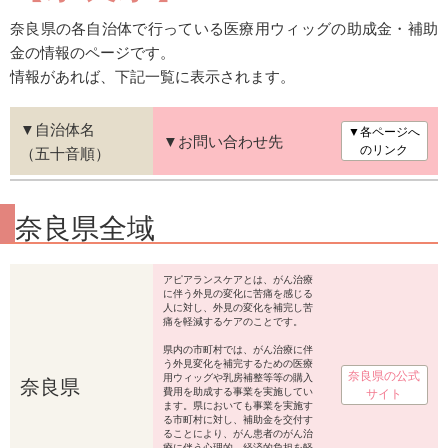
奈良県の各自治体で行っている医療用ウィッグの助成金・補助
金の情報のページです。
情報があれば、下記一覧に表示されます。
▼自治体名
▼各ページへ
▼お問い合わせ先
（五十音順）
のリンク
奈良県全域
アピアランスケアとは、がん治療
に伴う外見の変化に苦痛を感じる
人に対し、外見の変化を補完し苦
痛を軽減するケアのことです。
県内の市町村では、がん治療に伴
う外見変化を補完するための医療
奈良県の公式
奈良県
用ウィッグや乳房補整等等の購入
費用を助成する事業を実施してい
サイト
ます。県においても事業を実施す
る市町村に対し、補助金を交付す
ることにより、がん患者のがん治
療に伴う心理的、経済的負担を軽