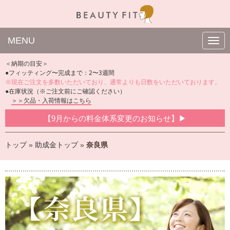
MENU
N
a
v
＜納期の目安＞
i
●フィッティング〜完成まで：2〜3週間
g
※現在ご注文を多数いただいており、通常よりも日数をいただいております。
a
t
●在庫状況（※ご注文前にご確認ください）
i
＞＞欠品・入荷情報はこちら
o
n
【9月からの料金体系変更のお知らせ】▶
トップ
»
助成金トップ
»
奈良県