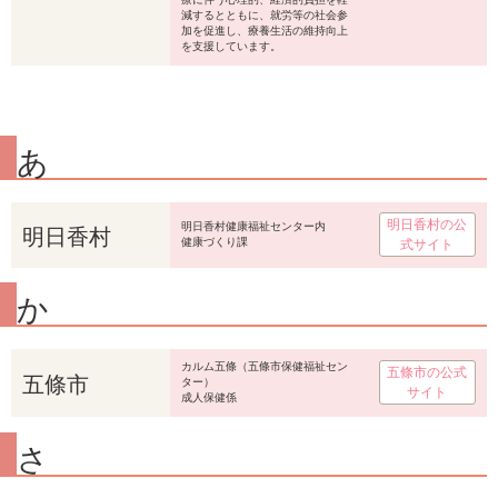
減するとともに、就労等の社会参
加を促進し、療養生活の維持向上
を支援しています。
あ
明日香村の公
明日香村
明日香村健康福祉センター内
健康づくり課
式サイト
か
カルム五條（五條市保健福祉セン
五條市の公式
五條市
ター）
サイト
成人保健係
さ