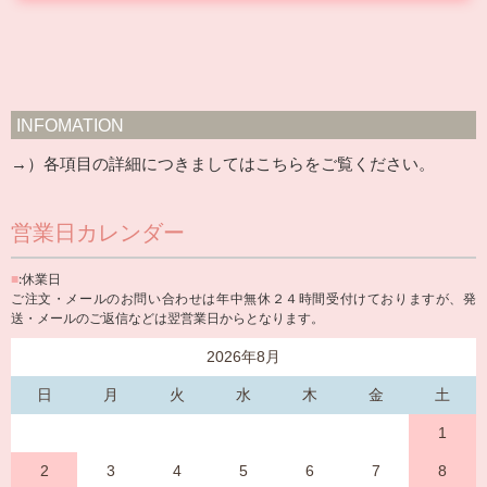
INFOMATION
→）各項目の詳細につきましては
こちら
をご覧ください。
営業日カレンダー
■
:休業日
ご注文・メールのお問い合わせは年中無休２４時間受付けておりますが、発
送・メールのご返信などは翌営業日からとなります。
2026年8月
日
月
火
水
木
金
土
1
2
3
4
5
6
7
8