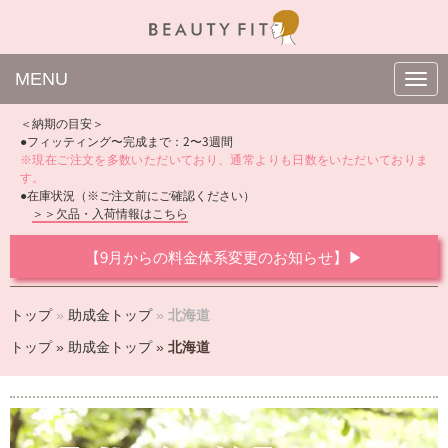
MENU
N
a
v
＜納期の目安＞
i
●フィッティング〜完成まで：2〜3週間
g
※現在ご注文を多数いただいており、通常よりも日数をいただいておりま
a
t
す。
i
●在庫状況（※ご注文前にご確認ください）
o
＞＞欠品・入荷情報はこちら
n
【9月からの料金体系変更のお知らせ】▶
トップ
»
助成金トップ
»
北海道
トップ
»
助成金トップ
»
北海道