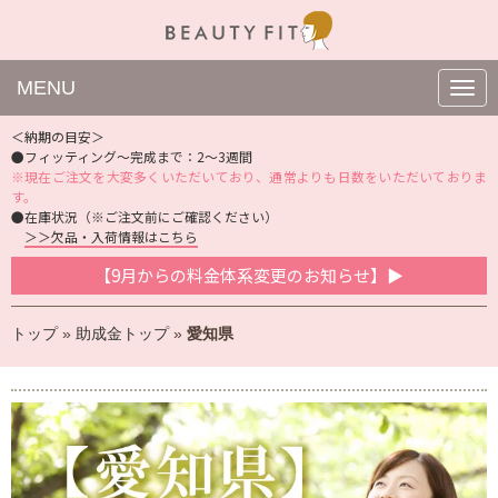
MENU
N
a
v
＜納期の目安＞
i
●フィッティング〜完成まで：2〜3週間
g
※現在ご注文を大変多くいただいており、通常よりも日数をいただいておりま
a
t
す。
i
●在庫状況（※ご注文前にご確認ください）
o
＞＞欠品・入荷情報はこちら
n
【9月からの料金体系変更のお知らせ】▶
トップ
»
助成金トップ
»
愛知県