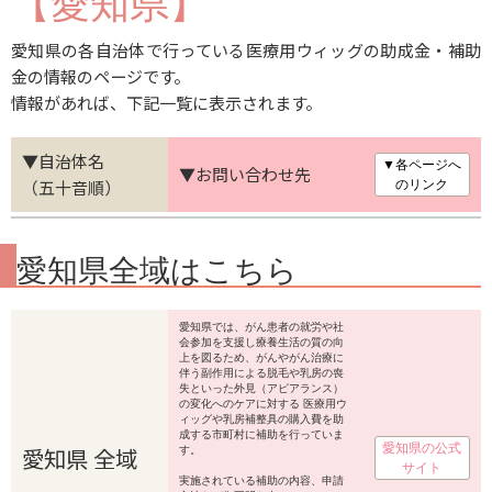
【愛知県】
愛知県の各自治体で行っている医療用ウィッグの助成金・補助
金の情報のページです。
情報があれば、下記一覧に表示されます。
▼自治体名
▼各ページへ
▼お問い合わせ先
（五十音順）
のリンク
愛知県全域はこちら
愛知県では、がん患者の就労や社
会参加を支援し療養生活の質の向
上を図るため、がんやがん治療に
伴う副作用による脱毛や乳房の喪
失といった外見（アピアランス）
の変化へのケアに対する 医療用ウ
ィッグや乳房補整具の購入費を助
成する市町村に補助を行っていま
愛知県の公式
愛知県 全域
す。
サイト
実施されている補助の内容、申請