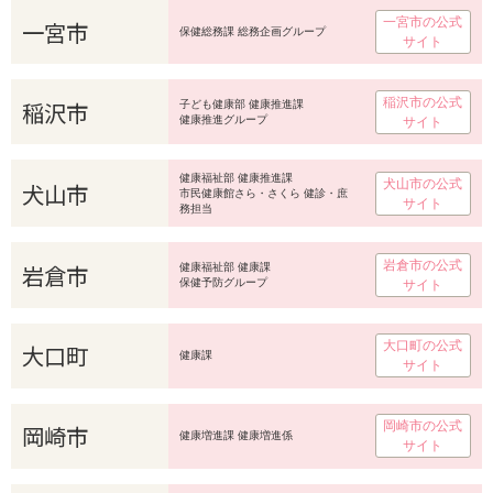
一宮市の公式
一宮市
保健総務課 総務企画グループ
サイト
稲沢市の公式
稲沢市
子ども健康部 健康推進課
健康推進グループ
サイト
健康福祉部 健康推進課
犬山市の公式
犬山市
市民健康館さら・さくら 健診・庶
サイト
務担当
岩倉市の公式
岩倉市
健康福祉部 健康課
保健予防グループ
サイト
大口町の公式
大口町
健康課
サイト
岡崎市の公式
岡崎市
健康増進課 健康増進係
サイト