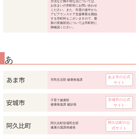
方法など御不明な点については、
お住まいの市町村にお問い合わせ
ください。また、年度の途中から
アピアランスケア支援事業を開始
する市町村もございますので、最
新の実施状況については市町村に
御確認ください。
あ
あま市の公式
あま市
市民生活部 健康推進課
サイト
安城市の公式
安城市
子育て健康部
健康推進課 健診係
サイト
阿久比町の公
阿久比町
阿久比町役場民生部
健康介護課保健係
式サイト