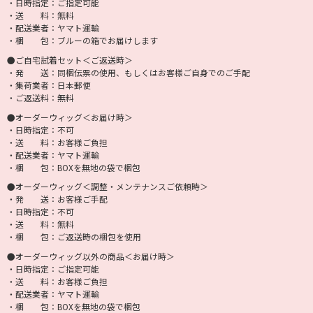
・日時指定：ご指定可能
・送 料：無料
・配送業者：ヤマト運輸
・梱 包：ブルーの箱でお届けします
●ご自宅試着セット＜ご返送時＞
・発 送：同梱伝票の使用、もしくはお客様ご自身でのご手配
・集荷業者：日本郵便
・ご返送料：無料
●オーダーウィッグ＜お届け時＞
・日時指定：不可
・送 料：お客様ご負担
・配送業者：ヤマト運輸
・梱 包：BOXを無地の袋で梱包
●オーダーウィッグ＜調整・メンテナンスご依頼時＞
・発 送：お客様ご手配
・日時指定：不可
・送 料：無料
・梱 包：ご返送時の梱包を使用
●オーダーウィッグ以外の商品＜お届け時＞
・日時指定：ご指定可能
・送 料：お客様ご負担
・配送業者：ヤマト運輸
・梱 包：BOXを無地の袋で梱包