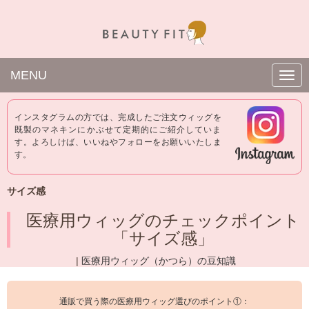
MENU
N
a
v
i
インスタグラムの方では、完成したご注文ウィッグを
g
既製のマネキンにかぶせて定期的にご紹介していま
a
す。よろしけば、いいねやフォローをお願いいたしま
t
i
す。
o
n
サイズ感
医療用ウィッグのチェックポイント
「サイズ感」
|
医療用ウィッグ（かつら）の豆知識
通販で買う際の医療用ウィッグ選びのポイント①：