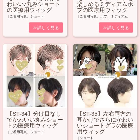
わいい♪丸みショート
楽しめるミディアムボ
の医療用ウィッグ
ブの医療用ウィッグ
|
ご着用写真
、
ショート
|
ご着用写真
、
ボブ
、
ミディアム
≫詳しく見る
≫詳しく見る
【ST-34】分け目なし
【ST-35】左右両方の
でかわいい丸みショー
耳かけでさらにかわい
トの医療用ウィッグ
いショートグラの医療
用ウィッグ
|
ご着用写真
、
ショート
|
ショート