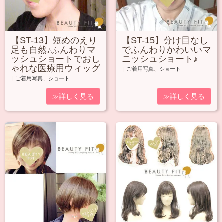
【ST-13】短めのえり
【ST-15】分け目なし
足も自然♪ふんわりマ
でふんわりかわいいマ
ッシュショートでおし
ニッシュショート♪
ゃれな医療用ウィッグ
|
ご着用写真
、
ショート
|
ご着用写真
、
ショート
≫詳しく見る
≫詳しく見る