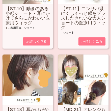
【ST-10】動きのある
【ST-11】コンサバ系
小顔ショート・耳にか
にくしゃっと感をプラ
けてさらにかわいい医
スしたきれいな大人シ
療用ウィッグ
ョートの医療用ウィッ
グ
|
ご着用写真
、
ショート
|
ショート
≫詳しく見る
≫詳しく見る
【ST-18】耳かけがか
【MD-21】アレンジも