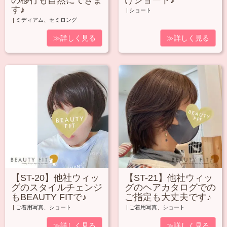
の移行も自然にできま
けショート♪
す♪
|
ショート
|
ミディアム
、
セミロング
≫詳しく見る
≫詳しく見る
【ST-20】他社ウィッ
【ST-21】他社ウィッ
グのスタイルチェンジ
グのヘアカタログでの
もBEAUTY FITで♪
ご指定も大丈夫です♪
|
ご着用写真
、
ショート
|
ご着用写真
、
ショート
≫詳しく見る
≫詳しく見る