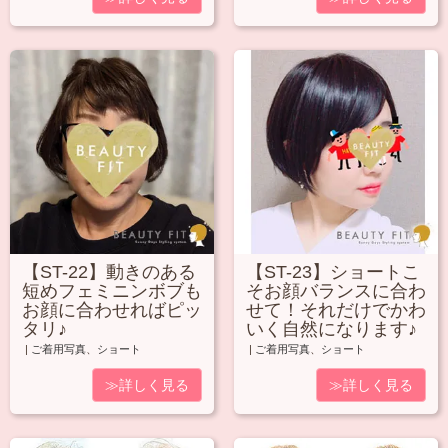
【ST-22】動きのある
【ST-23】ショートこ
短めフェミニンボブも
そお顔バランスに合わ
お顔に合わせればピッ
せて！それだけでかわ
タリ♪
いく自然になります♪
|
ご着用写真
、
ショート
|
ご着用写真
、
ショート
≫詳しく見る
≫詳しく見る