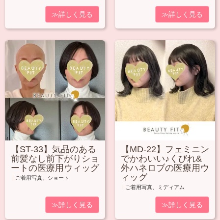
≫詳しく見る
≫詳しく見る
【ST-33】気品のある
【MD-22】フェミニン
前髪なし前下がりショ
でかわいい♪くびれ&
ートの医療用ウィッグ
外ハネロブの医療用ウ
ィッグ
|
ご着用写真
、
ショート
|
ご着用写真
、
ミディアム
≫詳しく見る
≫詳しく見る