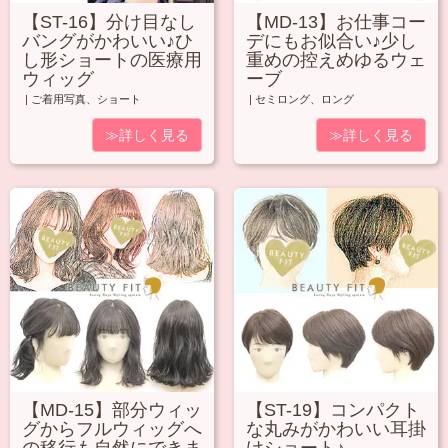
【ST-16】分け目なし
【MD-13】お仕事コー
バングがかわいい♪ひ
デにもお似合い♪少し
し形ショートの医療用
重めの控えめゆるウェ
ウィッグ
ーブ
|
ご着用写真
、
ショート
|
セミロング
、
ロング
≫詳しく見る
≫詳しく見る
【MD-15】部分ウィッ
【ST-19】コンパクト
グからフルウィッグへ
な丸みがかわいい耳掛