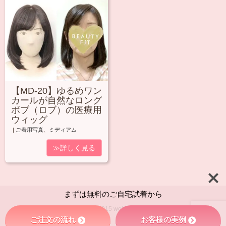
【MD-20】ゆるめワン
カールが自然なロング
ボブ（ロブ）の医療用
ウィッグ
|
ご着用写真
、
ミディアム
≫詳しく見る
まずは無料のご自宅試着から
© 2015
weluka.
ご注文の流れ
お客様の実例