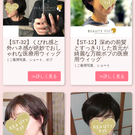
【ST-32】くびれ感と
【ST-12】深めの前髪
外ハネ感が絶妙でおし
とすっきりした首元が
ゃれな医療用ウィッグ
綺麗な万能ボブの医療
用ウィッグ
|
ご着用写真
、
ショート
、
ボブ
|
ご着用写真
、
ショート
≫詳しく見る
≫詳しく見る