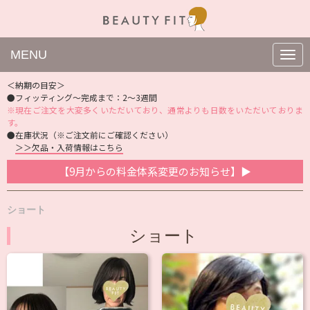
MENU
N
a
v
＜納期の目安＞
i
●フィッティング〜完成まで：2〜3週間
g
※現在ご注文を大変多くいただいており、通常よりも日数をいただいておりま
a
t
す。
i
●在庫状況（※ご注文前にご確認ください）
o
＞＞欠品・入荷情報はこちら
n
【9月からの料金体系変更のお知らせ】▶
ショート
ショート