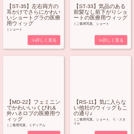
【ST-35】左右両方の
【ST-33】気品のある
耳かけでさらにかわい
前髪なし前下がりショ
いショートグラの医療
ートの医療用ウィッグ
用ウィッグ
|
ご着用写真
、
ショート
|
ショート
≫詳しく見る
≫詳しく見る
【MD-22】フェミニン
【RS-11】気に入らな
でかわいい♪くびれ&
い他社のウィッグもこ
外ハネロブの医療用ウ
の通り♪
ィッグ
|
ご着用写真
、
ショート
、
リ・スタ
イル
|
ご着用写真
、
ミディアム