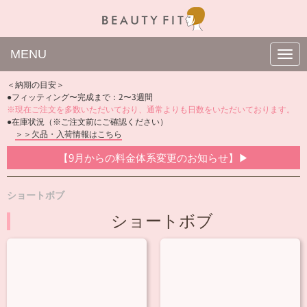
MENU
N
a
v
＜納期の目安＞
i
●フィッティング〜完成まで：2〜3週間
g
※現在ご注文を多数いただいており、通常よりも日数をいただいております。
a
t
●在庫状況（※ご注文前にご確認ください）
i
＞＞欠品・入荷情報はこちら
o
n
【9月からの料金体系変更のお知らせ】▶
ショートボブ
ショートボブ