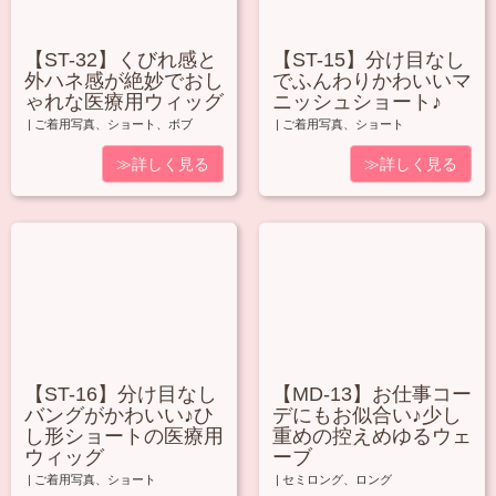
【ST-32】くびれ感と
【ST-15】分け目なし
外ハネ感が絶妙でおし
でふんわりかわいいマ
ゃれな医療用ウィッグ
ニッシュショート♪
|
ご着用写真
、
ショート
、
ボブ
|
ご着用写真
、
ショート
≫詳しく見る
≫詳しく見る
【ST-16】分け目なし
【MD-13】お仕事コー
バングがかわいい♪ひ
デにもお似合い♪少し
し形ショートの医療用
重めの控えめゆるウェ
ウィッグ
ーブ
|
ご着用写真
、
ショート
|
セミロング
、
ロング