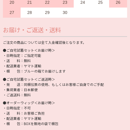
20
21
22
23
24
25
26
27
28
29
30
お届け・ご返送・送料
ご注文の商品については全て入金確認後となります。
●ご自宅試着セット＜お届け時＞
・日時指定：ご指定可能
・送 料：無料
・配送業者：ヤマト運輸
・梱 包：ブルーの箱でお届けします
●ご自宅試着セット＜ご返送時＞
・発 送：同梱伝票の使用、もしくはお客様ご自身でのご手配
・集荷業者：日本郵便
・ご返送料：無料
●オーダーウィッグ＜お届け時＞
・日時指定：不可
・送 料：お客様ご負担
・配送業者：ヤマト運輸
・梱 包：BOXを無地の袋で梱包